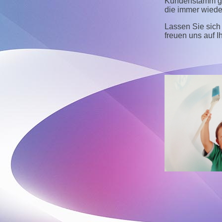
Kundenstamm ge
die immer wiede
Lassen Sie sich
freuen uns auf I