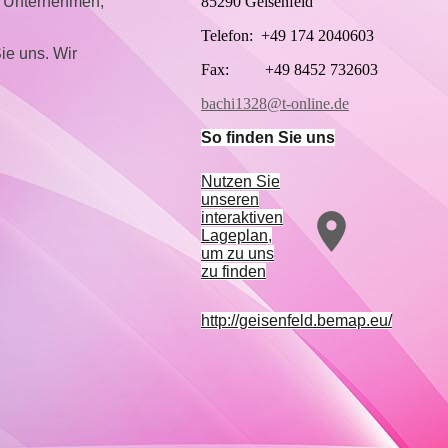
85290 Geisenfeld
e Unternehmen,
Telefon: +49 174 2040603
ie uns. Wir
Fax: +49 8452 732603
bachi1328@t-online.de
So finden Sie uns
Nutzen Sie
unseren
interaktiven
La­ge­plan,
um zu uns
zu finden
http://geisenfeld.bemap.eu/