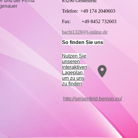
85290 Geisenfeld
er und der Firma
 genauer
Telefon: +49 174 2040603
Fax: +49 8452 732603
bachi1328@t-online.de
So finden Sie uns
Nutzen Sie
unseren
interaktiven
La­ge­plan,
um zu uns
zu finden
http://geisenfeld.bemap.eu/